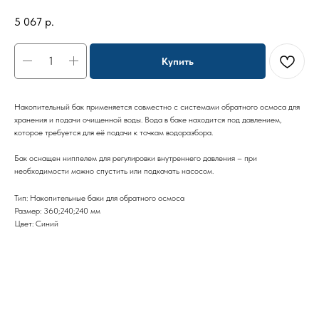
5 067
р.
Купить
Накопительный бак применяется совместно с системами обратного осмоса для
хранения и подачи очищенной воды. Вода в баке находится под давлением,
которое требуется для её подачи к точкам водоразбора.
Бак оснащен ниппелем для регулировки внутреннего давления – при
необходимости можно спустить или подкачать насосом.
Тип: Накопительные баки для обратного осмоса
Размер: 360;240;240 мм
Цвет: Синий