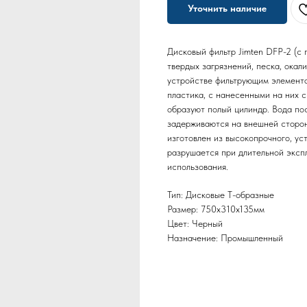
Уточнить наличие
Дисковый фильтр Jimten DFP-2 (с
твердых загрязнений, песка, окал
устройстве фильтрующим элементо
пластика, с нанесенными на них 
образуют полый цилиндр. Вода пос
задерживаются на внешней сторон
изготовлен из высокопрочного, ус
разрушается при длительной экспл
использования.
Тип: Дисковые Т-образные
Размер: 750х310х135мм
Цвет: Черный
Назначение: Промышленный