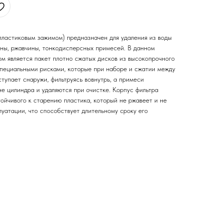
 пластиковым зажимом) предназначен для удаления из воды
ины, ржавчины, тонкодисперсных примесей. В данном
м является пакет плотно сжатых дисков из высокопрочного
специальными рисками, которые при наборе и сжатии между
тупает снаружи, фильтруясь вовнутрь, а примеси
е цилиндра и удаляются при очистке. Корпус фильтра
тойчивого к старению пластика, который не ржавеет и не
уатации, что способствует длительному сроку его