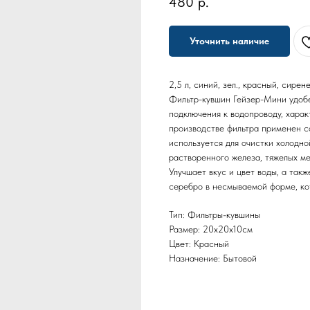
480
р.
Уточнить наличие
2,5 л, синий, зел., красный, сирен
Фильтр-кувшин Гейзер-Мини удобе
подключения к водопроводу, хара
производстве фильтра применен 
используется для очистки холодн
растворенного железа, тяжелых ме
Улучшает вкус и цвет воды, а так
серебро в несмываемой форме, ко
Тип: Фильтры-кувшины
Размер: 20х20х10см
Цвет: Красный
Назначение: Бытовой