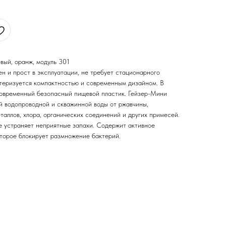
евый, оранж, модуль 301
н и прост в эксплуатации, не требует стационарного
ктеризуется компактностью и современным дизайном. В
современный безопасный пищевой пластик. Гейзер-Мини
ой водопроводной и скважинной воды от ржавчины,
таллов, хлора, органических соединений и других примесей.
же устраняет неприятные запахи. Содержит активное
торое блокирует размножение бактерий.