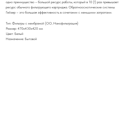
одно преимущество – большой ресурс работы, который в 10 (!) раз превышает
ресурс обычного фильтрующего картриджа. Обратноосмотические системы
Гейзер – это большая эффективность в сочетании с меньшими затратами.
Тип: Фильтры с мембраной (ОО, Нанофильтрация)
Размер: 470х430х420 мм
Цвет: Белый
Назначение: Бытовой