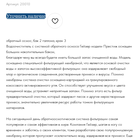
Артикул:
20010
Уточнить наличие
обратный осмос, бак 2 галлона, кран 3
Водоочиститель с системой обратного осмоса Гейзер модели Престиж оснащен
большим накопительным баком,
благодаря чему вы всегда будете иметь большой запас очищенной воды. Модель
оснащена специальной фильтрующей мембраной, что является основой очистки
воды и залогом высокоэффективной фильтрации: она задерживает свободный
хлор и органические соединения, растворенные примеси и вирусы. Помимо
мембраны система очистки оснащена картриджей из гранулированного
кокосового активированного угля. Он способствует улучшению вкуса и цвета
очищенной воды, устраняет неприятные запахи. Помимо этого есть фильтр
предварительной очистки, который задержит песок и другие нерастворимые
примеси, значительно увеличивая ресурс работы тонких фильтрующих
материалов.
На сегодняшний день обратноосмотическая система фильтрации самая
популярная и самая эффективная в мире. Компания Гейзер, шагая в ногу со
временем и заботясь о своих клиентах, тоже разработала свою полупроницаемую
мембрану, которая пропускает исключительно воду, задерживая все примеси. Еще