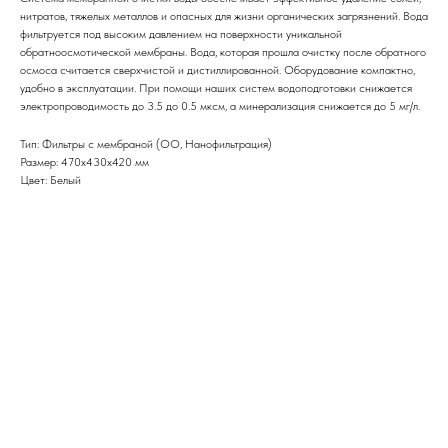
нитратов, тяжелых металлов и опасных для жизни органических загрязнений. Вода
фильтруется под высоким давлением на поверхности уникальной
обратноосмотической мембраны. Вода, которая прошла очистку после обратного
осмоса считается сверхчистой и дистиллированной. Оборудование компактно,
удобно в эксплуатации. При помощи наших систем водоподготовки снижается
электропроводимость до 3.5 до 0.5 мксм, а минерализация снижается до 5 мг/л.
Тип: Фильтры с мембраной (ОО, Нанофильтрация)
Размер: 470х430х420 мм
Цвет: Белый