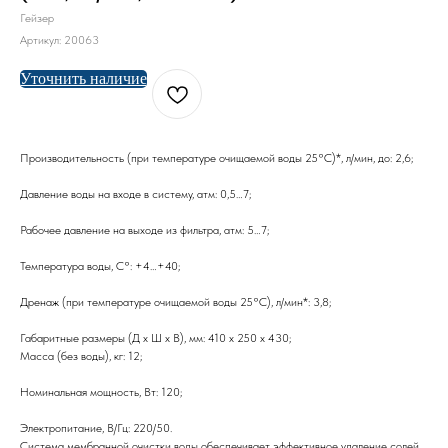
Гейзер
Артикул:
20063
Уточнить наличие
Производительность (при температуре очищаемой воды 25°C)*, л/мин, до: 2,6;
Давление воды на входе в систему, атм: 0,5…7;
Рабочее давление на выходе из фильтра, атм: 5…7;
Температура воды, С°: +4…+40;
Дренаж (при температуре очищаемой воды 25°C), л/мин*: 3,8;
Габаритные размеры (Д х Ш х В), мм: 410 x 250 x 430;
Масса (без воды), кг: 12;
Номинальная мощность, Вт: 120;
Электропитание, В/Гц: 220/50.
Система мембранной очистки воды обеспечивает эффективное удаление солей,