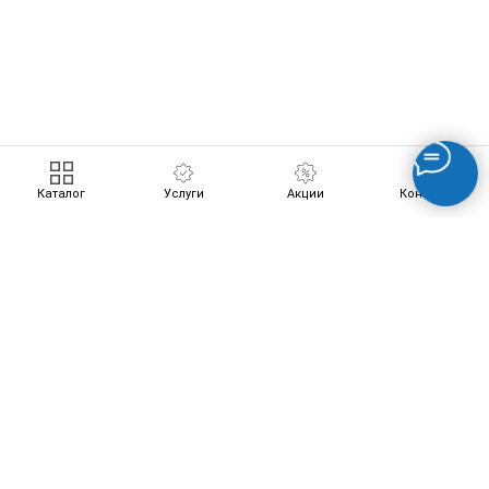
ERROR:Not found category
Каталог
Услуги
Акции
Контакты