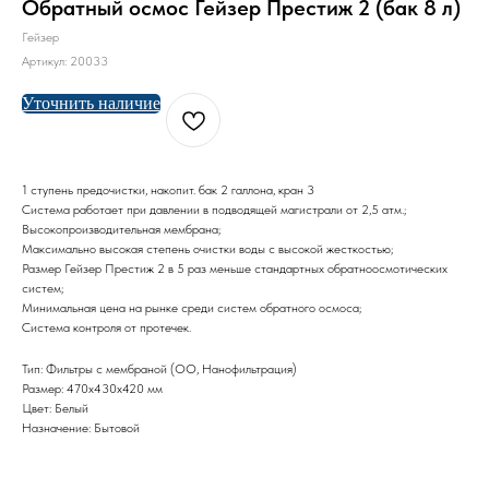
Обратный осмос Гейзер Престиж 2 (бак 8 л)
Гейзер
Артикул:
20033
Уточнить наличие
1 ступень предочистки, накопит. бак 2 галлона, кран 3
Система работает при давлении в подводящей магистрали от 2,5 атм.;
Высокопроизводительная мембрана;
Максимально высокая степень очистки воды с высокой жесткостью;
Размер Гейзер Престиж 2 в 5 раз меньше стандартных обратноосмотических
систем;
Минимальная цена на рынке среди систем обратного осмоса;
Система контроля от протечек.
Тип: Фильтры с мембраной (ОО, Нанофильтрация)
Размер: 470х430х420 мм
Цвет: Белый
Назначение: Бытовой