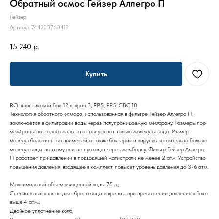
Обратный осмос Гейзер Аллегро П
Гейзер
Артикул:
744203763418
15 240
р.
Купить
RO, пластиковый бак 12 л, кран 3, PP5, PP5, CBC 10
Технология обратного осмоса, использованная в фильтре Гейзер Аллегро П,
заключается в фильтрации воды через полупроницаемую мембрану. Размеры пор
мембраны настолько малы, что пропускают только молекулы воды. Размер
молекул большинства примесей, а также бактерий и вирусов значительно больше
молекул воды, поэтому они не проходят через мембрану. Фильтр Гейзер Аллегро
П работает при давлении в подводящей магистрали не менее 2 атм. Устройство
повышения давления, входящее в комплект, повысит уровень давления до 3-6 атм.
Максимальный объем очищенной воды 7.5 л.;
Специальный клапан для сброса воды в дренаж при превышении давления в баке
выше 4 атм.;
Двойное уплотнение колб;