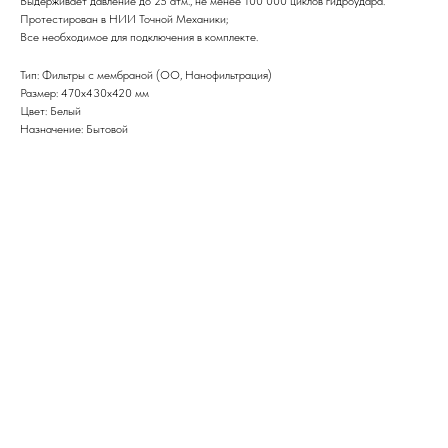
Выдерживает давление до 25 атм., не менее 100 000 циклов гидроудара.
Протестирован в НИИ Точной Механики;
Все необходимое для подключения в комплекте.
Тип: Фильтры с мембраной (ОО, Нанофильтрация)
Размер: 470х430х420 мм
Цвет: Белый
Назначение: Бытовой