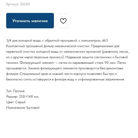
Артикул:
32680
Уточнить наличие
3/4 для холодной воды, с обратной промывкой, с манометром, d65
Компактный промывной фильтр механической очистки. Предназначен для
первичной очистки холодной воды от механических примесей (ржавчина, песок,
ил и другие нерастворимые примеси). Надежная защита сантехники и бытовой
техники. Фильтрующий элемент – сетка из нержавеющей стали 90 мкм. Легко
промывается. Замена фильтрующего элемента производится без демонтажа
фильтра. Специальный кран в нижней части корпуса позволяет быстро и
безопасно слить оставшуюся в фильтре воду и отфильтрованные загрязнения.
Тип: Прочие
Размер: 258×148 мм;
Цвет: Серый
Назначение: Бытовой