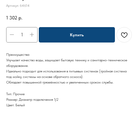
Артикул:
64614
1 302
р.
Купить
Преимущества
Улучшает качество воды, защищает бытовую технику и санитарно-техническое
оборудование.
Идеально подходит для использования в питьевых системах (тройная система
под мойку, системы на основе обратного осмоса).
Обладает повышенной грязеёмкостью и увеличенным сроком службы.
Тип: Прочие
Размер: Диаметр подключения 1/2
Цвет: Белый