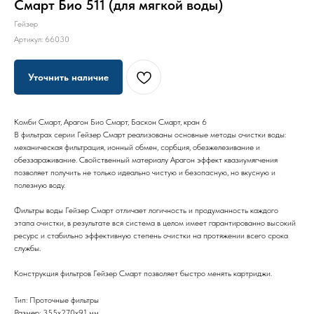
Смарт Био 511 (для мягкой воды)
Гейзер
Артикул:
66030
Уточнить наличие
Комби Смарт, Арагон Био Смарт, Баскон Смарт, кран 6
В фильтрах серии Гейзер Смарт реализованы основные методы очистки воды:
механическая фильтрация, ионный обмен, сорбция, обезжелезивание и
обеззараживание. Свойственный материалу Арагон эффект квазиумягчения
позволяет получить не только идеально чистую и безопасную, но вкусную и
полезную воду.
Фильтры воды Гейзер Смарт отличает логичность и продуманность каждого
этапа очистки, в результате вся система в целом имеет гарантированно высокий
ресурс и стабильно эффективную степень очистки на протяжении всего срока
службы.
Конструкция фильтров Гейзер Смарт позволяет быстро менять картриджи.
Тип: Проточные фильтры
Размер: 355х270х91 мм