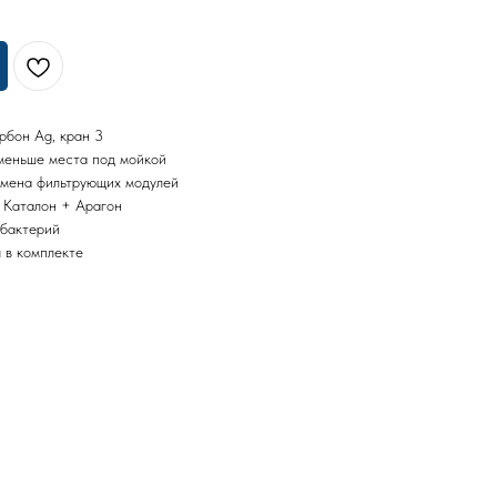
рбон Ag, кран 3
меньше места под мойкой
амена фильтрующих модулей
 Каталон + Арагон
 бактерий
 в комплекте