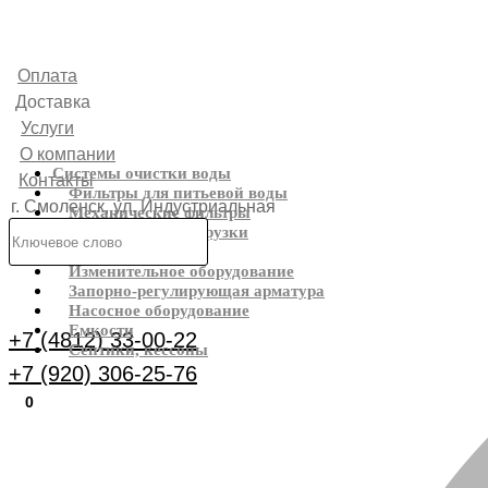
Оплата
Доставка
Услуги
О компании
Системы очистки воды
Контакты
Фильтры для питьевой воды
г. Смоленск, ул. Индустриальная
Механические фильтры
Фильтрующие загрузки
6
Реагенты
Изменительное оборудование
Каталог
Запорно-регулирующая арматура
Насосное оборудование
Емкости
+7 (4812) 33-00-22
Септики, кессоны
+7 (920) 306-25-76
0