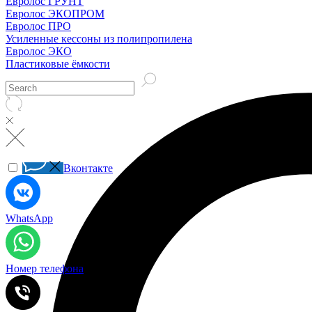
Евролос ГРУНТ
Евролос ЭКОПРОМ
Евролос ПРО
Усиленные кессоны из полипропилена
Евролос ЭКО
Пластиковые ёмкости
Вконтакте
WhatsApp
Номер телефона