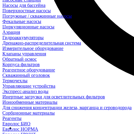
Насосы для бассейна
Поверхностные насосы
Погружные / скважинные насосы
Фекальные насосы
Циркуляционные насосы
Аэрация
Гидроаккумуляторы
Дренажно-распределительная система
Измерительное оборудование
Клапаны управления
Обратный осмос
Корпуса фильтров
Реагентное оборудование
Скважинный оголовок
Термочехлы
Управляющие устройства
Экспресс-анализ воды
Инертные загрузки для осветлительных фильтров
Ионообменные материалы
Для снижения концентрации железа, марганца и сероводорода
Сорбционные материалы
Реагенты
Евролос БИО
Евролос НОРМА