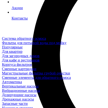
Акции
Контакты
Система обратного осмоса
Фильтра для питьевой воды под мойку
Популярные
Для квартир
Для загородных домов
Для кафе и ресторанов
Корпуса фильтров
Сменные картриджи
Магистральные фильтры грубой очистки
Сменные элементы для обратного осмоса
Автоматика
Вертикальные насосы
Вибрационные насосы
Дозирующие насосы
Дренажные насосы
Запасные части
Насосные станции