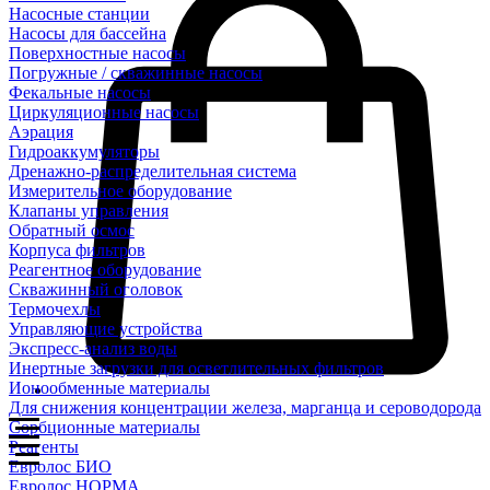
Насосные станции
Насосы для бассейна
Поверхностные насосы
Погружные / скважинные насосы
Фекальные насосы
Циркуляционные насосы
Аэрация
Гидроаккумуляторы
Дренажно-распределительная система
Измерительное оборудование
Клапаны управления
Обратный осмос
Корпуса фильтров
Реагентное оборудование
Скважинный оголовок
Термочехлы
Управляющие устройства
Экспресс-анализ воды
Инертные загрузки для осветлительных фильтров
Ионообменные материалы
Для снижения концентрации железа, марганца и сероводорода
Сорбционные материалы
Реагенты
Евролос БИО
Евролос НОРМА