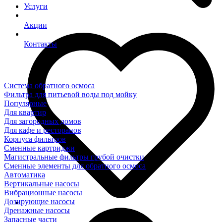
Услуги
Акции
Контакты
Система обратного осмоса
Фильтра для питьевой воды под мойку
Популярные
Для квартир
Для загородных домов
Для кафе и ресторанов
Корпуса фильтров
Сменные картриджи
Магистральные фильтры грубой очистки
Сменные элементы для обратного осмоса
Автоматика
Вертикальные насосы
Вибрационные насосы
Дозирующие насосы
Дренажные насосы
Запасные части