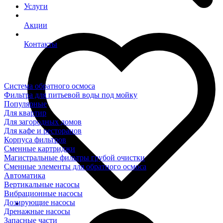
Услуги
Акции
Контакты
Система обратного осмоса
Фильтра для питьевой воды под мойку
Популярные
Для квартир
Для загородных домов
Для кафе и ресторанов
Корпуса фильтров
Сменные картриджи
Магистральные фильтры грубой очистки
Сменные элементы для обратного осмоса
Автоматика
Вертикальные насосы
Вибрационные насосы
Дозирующие насосы
Дренажные насосы
Запасные части