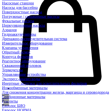
Насосные станции
Насосы для бассейна
Поверхностные насосы
Погружные / скважинные насосы
Фекальные насосы
Циркуляционные насосы
Аэрация
Гидроаккумуляторы
Дренажно-распределительная система
Измерительное оборудование
Клапаны управления
Обратный осмос
Корпуса фильтров
Реагентное оборудование
Скважинный оголовок
Термочехлы
Управляющие устройства
Экспресс-анализ воды
Инертные загрузки для осветлительных фильтров
Ионообменные материалы
Для снижения концентрации железа, марганца и сероводорода
Сорбционные материалы
Реагенты
Евролос БИО
Евролос НОРМА