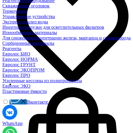
Реагентное оборудование
Скважинный оголовок
Термочехлы
Управляющие устройства
Экспресс-анализ воды
Инертные загрузки для осветлительных фильтров
Ионообменные материалы
Для снижения концентрации железа, марганца и сероводорода
Сорбционные материалы
Реагенты
Евролос БИО
Евролос НОРМА
Евролос ГРУНТ
Евролос ЭКОПРОМ
Евролос ПРО
Усиленные кессоны из полипропилена
Евролос ЭКО
Пластиковые ёмкости
Вконтакте
WhatsApp