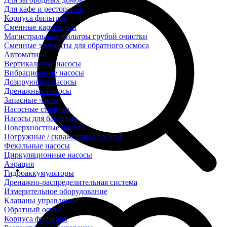
Для кафе и ресторанов
Корпуса фильтров
Сменные картриджи
Магистральные фильтры грубой очистки
Сменные элементы для обратного осмоса
Автоматика
Вертикальные насосы
Вибрационные насосы
Дозирующие насосы
Дренажные насосы
Запасные части
Насосные станции
Насосы для бассейна
Поверхностные насосы
Погружные / скважинные насосы
Фекальные насосы
Циркуляционные насосы
Аэрация
Гидроаккумуляторы
Дренажно-распределительная система
Измерительное оборудование
Клапаны управления
Обратный осмос
Корпуса фильтров