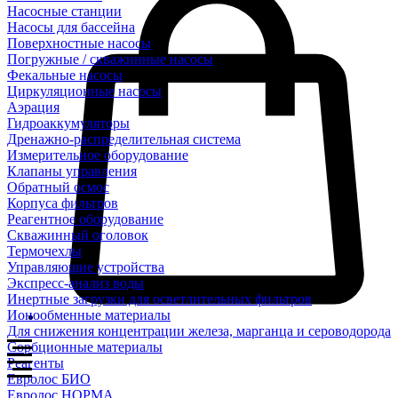
Насосные станции
Насосы для бассейна
Поверхностные насосы
Погружные / скважинные насосы
Фекальные насосы
Циркуляционные насосы
Аэрация
Гидроаккумуляторы
Дренажно-распределительная система
Измерительное оборудование
Клапаны управления
Обратный осмос
Корпуса фильтров
Реагентное оборудование
Скважинный оголовок
Термочехлы
Управляющие устройства
Экспресс-анализ воды
Инертные загрузки для осветлительных фильтров
Ионообменные материалы
Для снижения концентрации железа, марганца и сероводорода
Сорбционные материалы
Реагенты
Евролос БИО
Евролос НОРМА