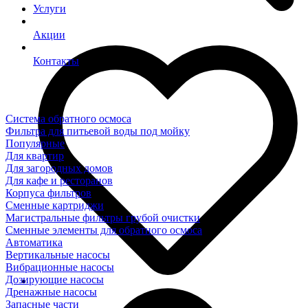
Услуги
Акции
Контакты
Система обратного осмоса
Фильтра для питьевой воды под мойку
Популярные
Для квартир
Для загородных домов
Для кафе и ресторанов
Корпуса фильтров
Сменные картриджи
Магистральные фильтры грубой очистки
Сменные элементы для обратного осмоса
Автоматика
Вертикальные насосы
Вибрационные насосы
Дозирующие насосы
Дренажные насосы
Запасные части