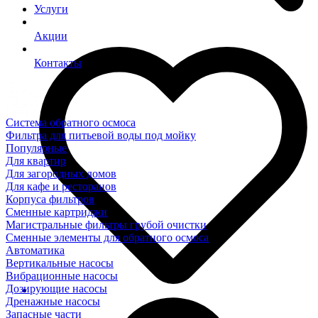
Услуги
Акции
Контакты
Система обратного осмоса
Фильтра для питьевой воды под мойку
Популярные
Для квартир
Для загородных домов
Для кафе и ресторанов
Корпуса фильтров
Сменные картриджи
Магистральные фильтры грубой очистки
Сменные элементы для обратного осмоса
Автоматика
Вертикальные насосы
Вибрационные насосы
Дозирующие насосы
Дренажные насосы
Запасные части