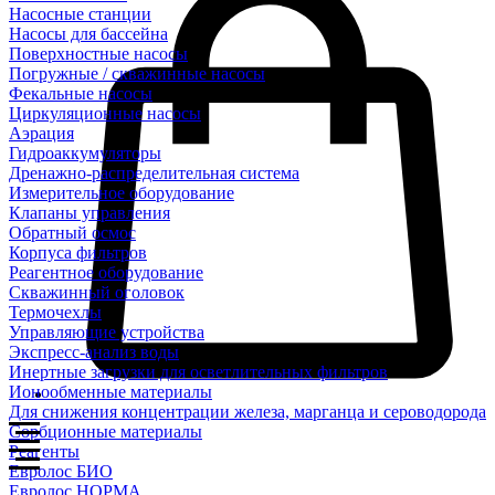
Насосные станции
Насосы для бассейна
Поверхностные насосы
Погружные / скважинные насосы
Фекальные насосы
Циркуляционные насосы
Аэрация
Гидроаккумуляторы
Дренажно-распределительная система
Измерительное оборудование
Клапаны управления
Обратный осмос
Корпуса фильтров
Реагентное оборудование
Скважинный оголовок
Термочехлы
Управляющие устройства
Экспресс-анализ воды
Инертные загрузки для осветлительных фильтров
Ионообменные материалы
Для снижения концентрации железа, марганца и сероводорода
Сорбционные материалы
Реагенты
Евролос БИО
Евролос НОРМА