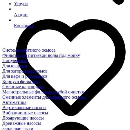
Услуги
Акции
Контакты
Система обратного осмоса
Фильтра для питьевой воды под мойку
Популярные
Для квартир
Для загородных домов
Для кафе и ресторанов
Корпуса фильтров
Сменные картриджи
Магистральные фильтры грубой очистки
Сменные элементы для обратного осмоса
Автоматика
Вертикальные насосы
Вибрационные насосы
Дозирующие насосы
Дренажные насосы
Запасные части