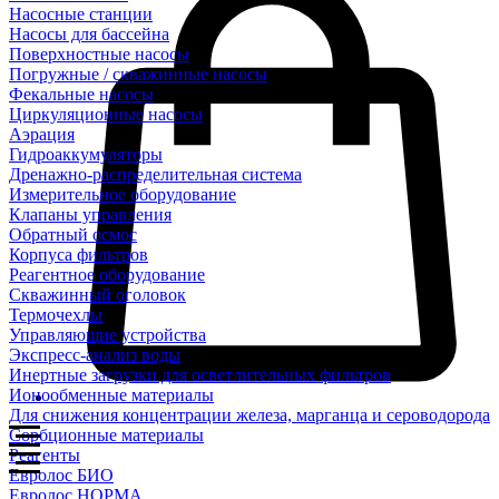
Насосные станции
Насосы для бассейна
Поверхностные насосы
Погружные / скважинные насосы
Фекальные насосы
Циркуляционные насосы
Аэрация
Гидроаккумуляторы
Дренажно-распределительная система
Измерительное оборудование
Клапаны управления
Обратный осмос
Корпуса фильтров
Реагентное оборудование
Скважинный оголовок
Термочехлы
Управляющие устройства
Экспресс-анализ воды
Инертные загрузки для осветлительных фильтров
Ионообменные материалы
Для снижения концентрации железа, марганца и сероводорода
Сорбционные материалы
Реагенты
Евролос БИО
Евролос НОРМА