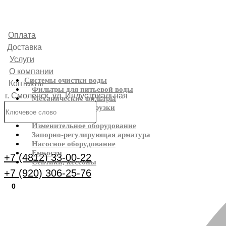
Оплата
Доставка
Услуги
О компании
Системы очистки воды
Контакты
Фильтры для питьевой воды
г. Смоленск, ул. Индустриальная
Механические фильтры
Фильтрующие загрузки
6
Реагенты
Изменительное оборудование
Каталог
Запорно-регулирующая арматура
Насосное оборудование
Емкости
+7 (4812) 33-00-22
Септики, кессоны
+7 (920) 306-25-76
0