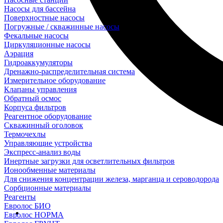
Насосы для бассейна
Поверхностные насосы
Погружные / скважинные насосы
Фекальные насосы
Циркуляционные насосы
Аэрация
Гидроаккумуляторы
Дренажно-распределительная система
Измерительное оборудование
Клапаны управления
Обратный осмос
Корпуса фильтров
Реагентное оборудование
Скважинный оголовок
Термочехлы
Управляющие устройства
Экспресс-анализ воды
Инертные загрузки для осветлительных фильтров
Ионообменные материалы
Для снижения концентрации железа, марганца и сероводорода
Сорбционные материалы
Реагенты
Евролос БИО
Евролос НОРМА