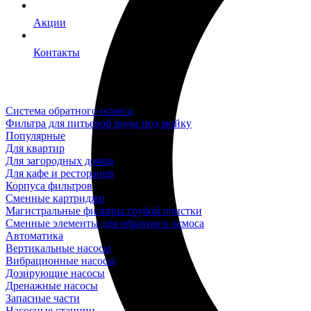
Акции
Контакты
Система обратного осмоса
Фильтра для питьевой воды под мойку
Популярные
Для квартир
Для загородных домов
Для кафе и ресторанов
Корпуса фильтров
Сменные картриджи
Магистральные фильтры грубой очистки
Сменные элементы для обратного осмоса
Автоматика
Вертикальные насосы
Вибрационные насосы
Дозирующие насосы
Дренажные насосы
Запасные части
Насосные станции