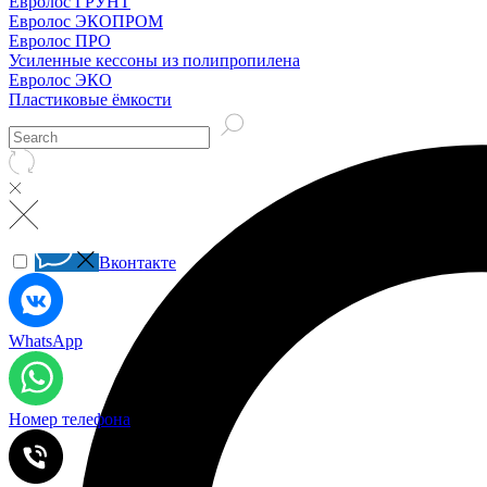
Евролос ГРУНТ
Евролос ЭКОПРОМ
Евролос ПРО
Усиленные кессоны из полипропилена
Евролос ЭКО
Пластиковые ёмкости
Вконтакте
WhatsApp
Номер телефона