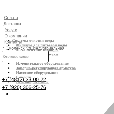
Оплата
Доставка
Услуги
О компании
Системы очистки воды
Контакты
Фильтры для питьевой воды
г. Смоленск, ул. Индустриальная
Механические фильтры
Фильтрующие загрузки
6
Реагенты
Изменительное оборудование
Каталог
Запорно-регулирующая арматура
Насосное оборудование
Емкости
+7 (4812) 33-00-22
Септики, кессоны
+7 (920) 306-25-76
0