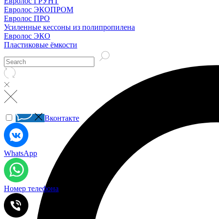
Евролос ГРУНТ
Евролос ЭКОПРОМ
Евролос ПРО
Усиленные кессоны из полипропилена
Евролос ЭКО
Пластиковые ёмкости
Вконтакте
WhatsApp
Номер телефона