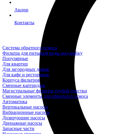
Акции
Контакты
Система обратного осмоса
Фильтра для питьевой воды под мойку
Популярные
Для квартир
Для загородных домов
Для кафе и ресторанов
Корпуса фильтров
Сменные картриджи
Магистральные фильтры грубой очистки
Сменные элементы для обратного осмоса
Автоматика
Вертикальные насосы
Вибрационные насосы
Дозирующие насосы
Дренажные насосы
Запасные части
Насосные станции