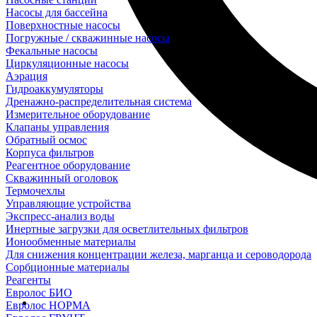
Насосы для бассейна
Поверхностные насосы
Погружные / скважинные насосы
Фекальные насосы
Циркуляционные насосы
Аэрация
Гидроаккумуляторы
Дренажно-распределительная система
Измерительное оборудование
Клапаны управления
Обратный осмос
Корпуса фильтров
Реагентное оборудование
Скважинный оголовок
Термочехлы
Управляющие устройства
Экспресс-анализ воды
Инертные загрузки для осветлительных фильтров
Ионообменные материалы
Для снижения концентрации железа, марганца и сероводорода
Сорбционные материалы
Реагенты
Евролос БИО
Евролос НОРМА