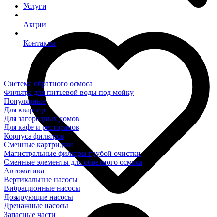
Услуги
Акции
Контакты
Система обратного осмоса
Фильтра для питьевой воды под мойку
Популярные
Для квартир
Для загородных домов
Для кафе и ресторанов
Корпуса фильтров
Сменные картриджи
Магистральные фильтры грубой очистки
Сменные элементы для обратного осмоса
Автоматика
Вертикальные насосы
Вибрационные насосы
Дозирующие насосы
Дренажные насосы
Запасные части