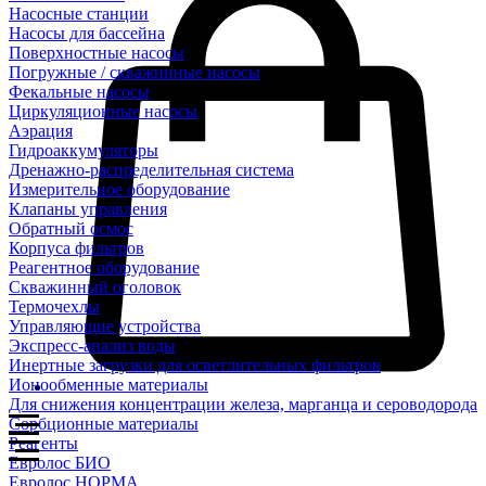
Насосные станции
Насосы для бассейна
Поверхностные насосы
Погружные / скважинные насосы
Фекальные насосы
Циркуляционные насосы
Аэрация
Гидроаккумуляторы
Дренажно-распределительная система
Измерительное оборудование
Клапаны управления
Обратный осмос
Корпуса фильтров
Реагентное оборудование
Скважинный оголовок
Термочехлы
Управляющие устройства
Экспресс-анализ воды
Инертные загрузки для осветлительных фильтров
Ионообменные материалы
Для снижения концентрации железа, марганца и сероводорода
Сорбционные материалы
Реагенты
Евролос БИО
Евролос НОРМА