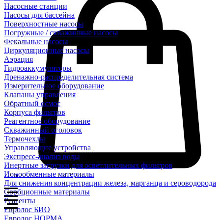
Насосные станции
Насосы для бассейна
Поверхностные насосы
Погружные / скважинные насосы
Фекальные насосы
Циркуляционные насосы
Аэрация
Гидроаккумуляторы
Дренажно-распределительная система
Измерительное оборудование
Клапаны управления
Обратный осмос
Корпуса фильтров
Реагентное оборудование
Скважинный оголовок
Термочехлы
Управляющие устройства
Экспресс-анализ воды
Инертные загрузки для осветлительных фильтров
Ионообменные материалы
Для снижения концентрации железа, марганца и сероводорода
Сорбционные материалы
Реагенты
Евролос БИО
Евролос НОРМА