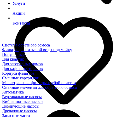
Услуги
Акции
Контакты
Система обратного осмоса
Фильтра для питьевой воды под мойку
Популярные
Для квартир
Для загородных домов
Для кафе и ресторанов
Корпуса фильтров
Сменные картриджи
Магистральные фильтры грубой очистки
Сменные элементы для обратного осмоса
Автоматика
Вертикальные насосы
Вибрационные насосы
Дозирующие насосы
Дренажные насосы
Запасные части