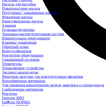
Насосы для бассейна
Поверхностные насосы
Погружные / скважинные насосы
Фекальные насосы
Циркуляционные насосы
Аэрация
Гидроаккумуляторы
Дренажно-распределительная система
Измерительное оборудование
Клапаны управления
Обратный осмос
Корпуса фильтров
Реагентное оборудование
Скважинный оголовок
Термочехлы
Управляющие устройства
Экспресс-анализ воды
Инертные загрузки для осветлительных фильтров
Ионообменные материалы
Для снижения концентрации железа, марганца и сероводорода
Сорбционные материалы
Реагенты
Евролос БИО
Евролос НОРМА