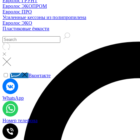
Евролос ГРУНТ
Евролос ЭКОПРОМ
Евролос ПРО
Усиленные кессоны из полипропилена
Евролос ЭКО
Пластиковые ёмкости
Вконтакте
WhatsApp
Номер телефона