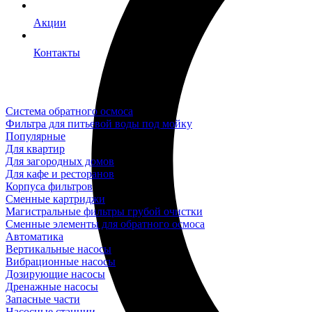
Акции
Контакты
Система обратного осмоса
Фильтра для питьевой воды под мойку
Популярные
Для квартир
Для загородных домов
Для кафе и ресторанов
Корпуса фильтров
Сменные картриджи
Магистральные фильтры грубой очистки
Сменные элементы для обратного осмоса
Автоматика
Вертикальные насосы
Вибрационные насосы
Дозирующие насосы
Дренажные насосы
Запасные части
Насосные станции