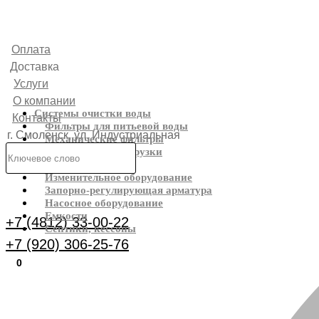
Оплата
Доставка
Услуги
О компании
Системы очистки воды
Контакты
Фильтры для питьевой воды
г. Смоленск, ул. Индустриальная
Механические фильтры
Фильтрующие загрузки
6
Реагенты
Изменительное оборудование
Каталог
Запорно-регулирующая арматура
Насосное оборудование
Емкости
+7 (4812) 33-00-22
Септики, кессоны
+7 (920) 306-25-76
0