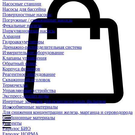
Насосные станции
Насосы для бассейна
Поверхностные насосы
Погружные / скважинные насосы
Фекальные насосы
Циркуляционные насосы
Аэрация
Гидроаккумуляторы
Дренажно-распределительная система
Измерительное оборудование
Клапаны управления
Обратный осмос
Корпуса фильтров
Реагентное оборудование
Скважинный оголовок
Термочехлы
Управляющие устройства
Экспресс-анализ воды
Инертные загрузки для осветлительных фильтров
Ионообменные материалы
Для снижения концентрации железа, марганца и сероводорода
Сорбционные материалы
Реагенты
Евролос БИО
Евролос НОРМА