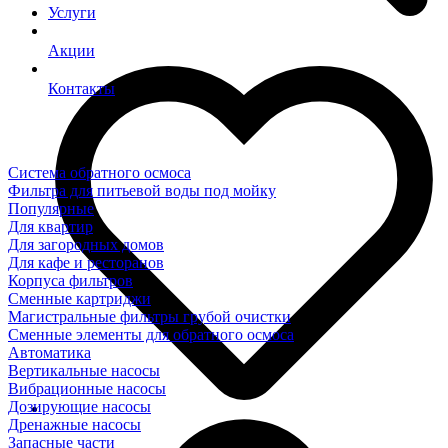
Услуги
Акции
Контакты
Система обратного осмоса
Фильтра для питьевой воды под мойку
Популярные
Для квартир
Для загородных домов
Для кафе и ресторанов
Корпуса фильтров
Сменные картриджи
Магистральные фильтры грубой очистки
Сменные элементы для обратного осмоса
Автоматика
Вертикальные насосы
Вибрационные насосы
Дозирующие насосы
Дренажные насосы
Запасные части