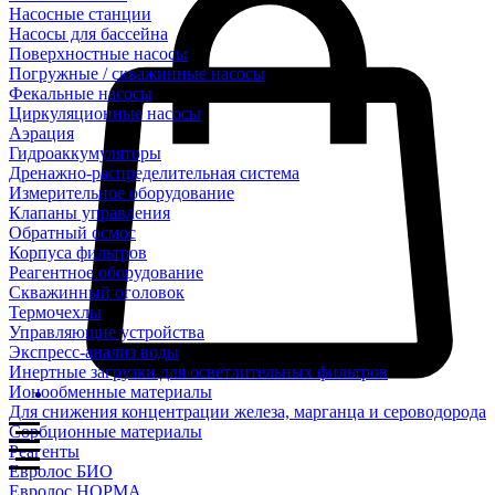
Насосные станции
Насосы для бассейна
Поверхностные насосы
Погружные / скважинные насосы
Фекальные насосы
Циркуляционные насосы
Аэрация
Гидроаккумуляторы
Дренажно-распределительная система
Измерительное оборудование
Клапаны управления
Обратный осмос
Корпуса фильтров
Реагентное оборудование
Скважинный оголовок
Термочехлы
Управляющие устройства
Экспресс-анализ воды
Инертные загрузки для осветлительных фильтров
Ионообменные материалы
Для снижения концентрации железа, марганца и сероводорода
Сорбционные материалы
Реагенты
Евролос БИО
Евролос НОРМА