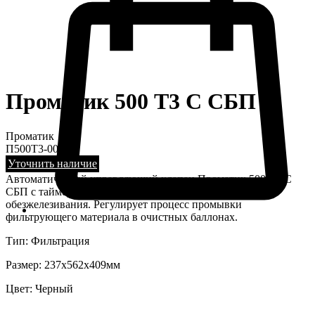
Проматик 500 Т3 C СБП
Проматик
П500T3-003
Уточнить наличие
Автоматический управляющий клапан Проматик 500 Т3 C
СБП с таймером. Для засыпных систем фильтрации и
обезжелезивания. Регулирует процесс промывки
фильтрующего материала в очистных баллонах.
Тип: Фильтрация
Размер: 237х562х409мм
Цвет: Черный