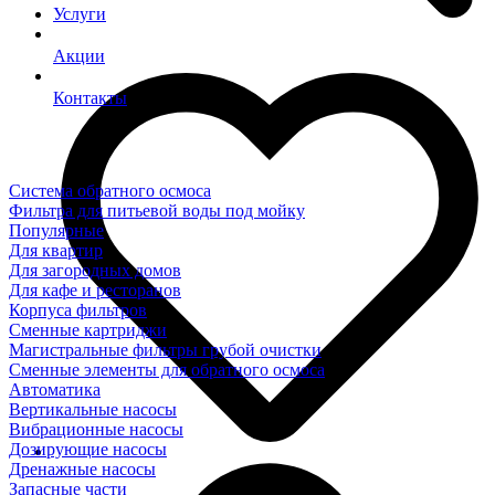
Услуги
Акции
Контакты
Система обратного осмоса
Фильтра для питьевой воды под мойку
Популярные
Для квартир
Для загородных домов
Для кафе и ресторанов
Корпуса фильтров
Сменные картриджи
Магистральные фильтры грубой очистки
Сменные элементы для обратного осмоса
Автоматика
Вертикальные насосы
Вибрационные насосы
Дозирующие насосы
Дренажные насосы
Запасные части