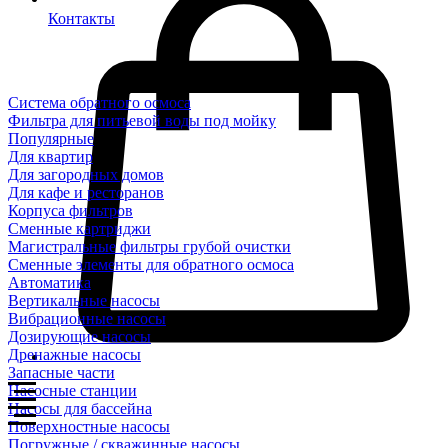
Контакты
Система обратного осмоса
Фильтра для питьевой воды под мойку
Популярные
Для квартир
Для загородных домов
Для кафе и ресторанов
Корпуса фильтров
Сменные картриджи
Магистральные фильтры грубой очистки
Сменные элементы для обратного осмоса
Автоматика
Вертикальные насосы
Вибрационные насосы
Дозирующие насосы
Дренажные насосы
Запасные части
Насосные станции
Насосы для бассейна
Поверхностные насосы
Погружные / скважинные насосы