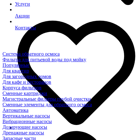
Услуги
Акции
Контакты
Система обратного осмоса
Фильтра для питьевой воды под мойку
Популярные
Для квартир
Для загородных домов
Для кафе и ресторанов
Корпуса фильтров
Сменные картриджи
Магистральные фильтры грубой очистки
Сменные элементы для обратного осмоса
Автоматика
Вертикальные насосы
Вибрационные насосы
Дозирующие насосы
Дренажные насосы
Запасные части