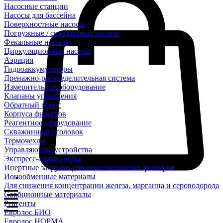
Насосные станции
Насосы для бассейна
Поверхностные насосы
Погружные / скважинные насосы
Фекальные насосы
Циркуляционные насосы
Аэрация
Гидроаккумуляторы
Дренажно-распределительная система
Измерительное оборудование
Клапаны управления
Обратный осмос
Корпуса фильтров
Реагентное оборудование
Скважинный оголовок
Термочехлы
Управляющие устройства
Экспресс-анализ воды
Инертные загрузки для осветлительных фильтров
Ионообменные материалы
Для снижения концентрации железа, марганца и сероводорода
Сорбционные материалы
Реагенты
Евролос БИО
Евролос НОРМА