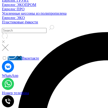
Евролос ГРУНТ
Евролос ЭКОПРОМ
Евролос ПРО
Усиленные кессоны из полипропилена
Евролос ЭКО
Пластиковые ёмкости
Вконтакте
WhatsApp
Номер телефона