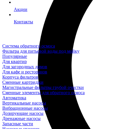
Акции
Контакты
Система обратного осмоса
Фильтра для питьевой воды под мойку
Популярные
Для квартир
Для загородных домов
Для кафе и ресторанов
Корпуса фильтров
Сменные картриджи
Магистральные фильтры грубой очистки
Сменные элементы для обратного осмоса
Автоматика
Вертикальные насосы
Вибрационные насосы
Дозирующие насосы
Дренажные насосы
Запасные части
Насосные станции