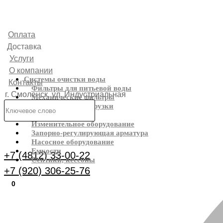
Оплата
Доставка
Услуги
О компании
Системы очистки воды
Контакты
Фильтры для питьевой воды
г. Смоленск, ул. Индустриальная
Механические фильтры
Фильтрующие загрузки
6
Реагенты
Изменительное оборудование
Каталог
Запорно-регулирующая арматура
Насосное оборудование
Емкости
+7 (4812) 33-00-22
Септики, кессоны
+7 (920) 306-25-76
0