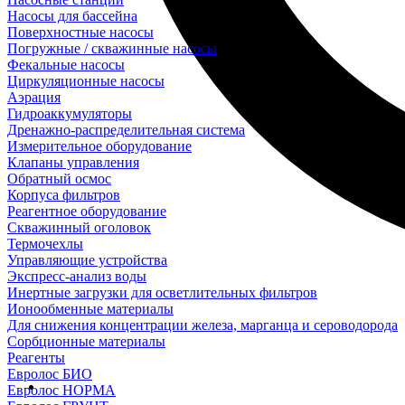
Насосы для бассейна
Поверхностные насосы
Погружные / скважинные насосы
Фекальные насосы
Циркуляционные насосы
Аэрация
Гидроаккумуляторы
Дренажно-распределительная система
Измерительное оборудование
Клапаны управления
Обратный осмос
Корпуса фильтров
Реагентное оборудование
Скважинный оголовок
Термочехлы
Управляющие устройства
Экспресс-анализ воды
Инертные загрузки для осветлительных фильтров
Ионообменные материалы
Для снижения концентрации железа, марганца и сероводорода
Сорбционные материалы
Реагенты
Евролос БИО
Евролос НОРМА