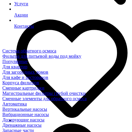
Услуги
Акции
Контакты
Система обратного осмоса
Фильтра для питьевой воды под мойку
Популярные
Для квартир
Для загородных домов
Для кафе и ресторанов
Корпуса фильтров
Сменные картриджи
Магистральные фильтры грубой очистки
Сменные элементы для обратного осмоса
Автоматика
Вертикальные насосы
Вибрационные насосы
Дозирующие насосы
Дренажные насосы
Запасные части