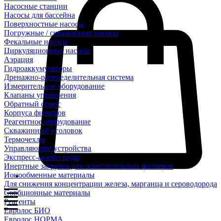
Насосные станции
Насосы для бассейна
Поверхностные насосы
Погружные / скважинные насосы
Фекальные насосы
Циркуляционные насосы
Аэрация
Гидроаккумуляторы
Дренажно-распределительная система
Измерительное оборудование
Клапаны управления
Обратный осмос
Корпуса фильтров
Реагентное оборудование
Скважинный оголовок
Термочехлы
Управляющие устройства
Экспресс-анализ воды
Инертные загрузки для осветлительных фильтров
Ионообменные материалы
Для снижения концентрации железа, марганца и сероводорода
Сорбционные материалы
Реагенты
Евролос БИО
Евролос НОРМА