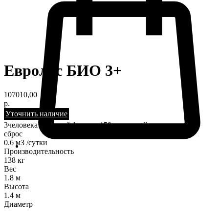
Евролос БИО 3+
107010,00
р.
Уточнить наличие
3человекаᕁ 2кранаᕁ 1туалет 150лзалповый
сброс
0.6 м3 /сутки
Производительность
138 кг
Вес
1.8 м
Высота
1.4 м
Диаметр