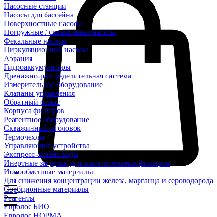
Насосные станции
Насосы для бассейна
Поверхностные насосы
Погружные / скважинные насосы
Фекальные насосы
Циркуляционные насосы
Аэрация
Гидроаккумуляторы
Дренажно-распределительная система
Измерительное оборудование
Клапаны управления
Обратный осмос
Корпуса фильтров
Реагентное оборудование
Скважинный оголовок
Термочехлы
Управляющие устройства
Экспресс-анализ воды
Инертные загрузки для осветлительных фильтров
Ионообменные материалы
Для снижения концентрации железа, марганца и сероводорода
Сорбционные материалы
Реагенты
Евролос БИО
Евролос НОРМА