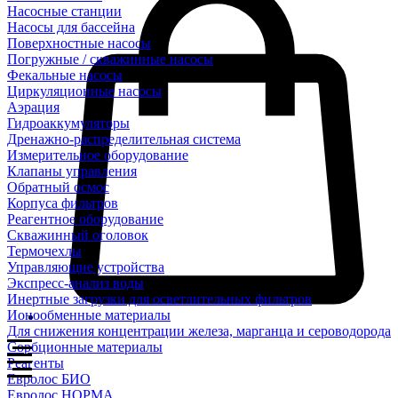
Насосные станции
Насосы для бассейна
Поверхностные насосы
Погружные / скважинные насосы
Фекальные насосы
Циркуляционные насосы
Аэрация
Гидроаккумуляторы
Дренажно-распределительная система
Измерительное оборудование
Клапаны управления
Обратный осмос
Корпуса фильтров
Реагентное оборудование
Скважинный оголовок
Термочехлы
Управляющие устройства
Экспресс-анализ воды
Инертные загрузки для осветлительных фильтров
Ионообменные материалы
Для снижения концентрации железа, марганца и сероводорода
Сорбционные материалы
Реагенты
Евролос БИО
Евролос НОРМА