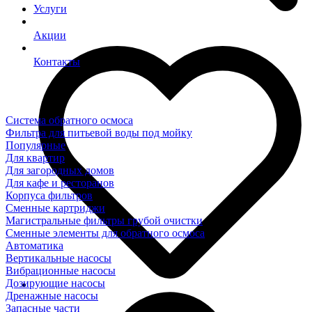
Услуги
Акции
Контакты
Система обратного осмоса
Фильтра для питьевой воды под мойку
Популярные
Для квартир
Для загородных домов
Для кафе и ресторанов
Корпуса фильтров
Сменные картриджи
Магистральные фильтры грубой очистки
Сменные элементы для обратного осмоса
Автоматика
Вертикальные насосы
Вибрационные насосы
Дозирующие насосы
Дренажные насосы
Запасные части