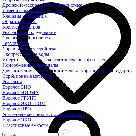
Дренажно-распределительная система
Измерительное оборудование
Клапаны управления
Обратный осмос
Корпуса фильтров
Реагентное оборудование
Скважинный оголовок
Термочехлы
Управляющие устройства
Экспресс-анализ воды
Инертные загрузки для осветлительных фильтров
Ионообменные материалы
Для снижения концентрации железа, марганца и сероводорода
Сорбционные материалы
Реагенты
Евролос БИО
Евролос НОРМА
Евролос ГРУНТ
Евролос ЭКОПРОМ
Евролос ПРО
Усиленные кессоны из полипропилена
Евролос ЭКО
Пластиковые ёмкости