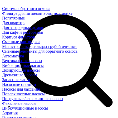
Система обратного осмоса
Фильтра для питьевой воды под мойку
Популярные
Для квартир
Для загородных домов
Для кафе и ресторанов
Корпуса фильтров
Сменные картриджи
Магистральные фильтры грубой очистки
Сменные элементы для обратного осмоса
Автоматика
Вертикальные насосы
Вибрационные насосы
Дозирующие насосы
Дренажные насосы
Запасные части
Насосные станции
Насосы для бассейна
Поверхностные насосы
Погружные / скважинные насосы
Фекальные насосы
Циркуляционные насосы
Аэрация
Гидроаккумуляторы