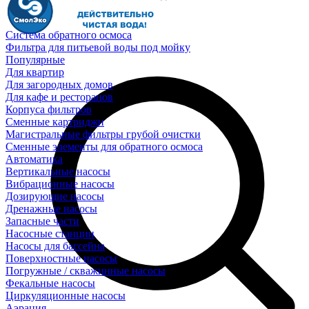
Система обратного осмоса
Фильтра для питьевой воды под мойку
Популярные
Для квартир
Для загородных домов
Для кафе и ресторанов
Корпуса фильтров
Сменные картриджи
Магистральные фильтры грубой очистки
Сменные элементы для обратного осмоса
Автоматика
Вертикальные насосы
Вибрационные насосы
Дозирующие насосы
Дренажные насосы
Запасные части
Насосные станции
Насосы для бассейна
Поверхностные насосы
Погружные / скважинные насосы
Фекальные насосы
Циркуляционные насосы
Аэрация