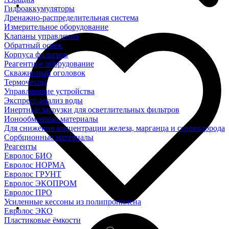
Гидроаккумуляторы
Дренажно-распределительная система
Измерительное оборудование
Клапаны управления
Обратный осмос
Корпуса фильтров
Реагентное оборудование
Скважинный оголовок
Термочехлы
Управляющие устройства
Экспресс-анализ воды
Инертные загрузки для осветлительных фильтров
Ионообменные материалы
Для снижения концентрации железа, марганца и сероводорода
Сорбционные материалы
Реагенты
Евролос БИО
Евролос НОРМА
Евролос ГРУНТ
Евролос ЭКОПРОМ
Евролос ПРО
Усиленные кессоны из полипропилена
Евролос ЭКО
Пластиковые ёмкости