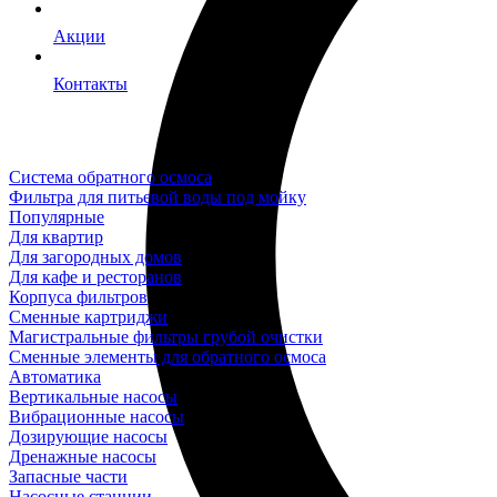
Акции
Контакты
Система обратного осмоса
Фильтра для питьевой воды под мойку
Популярные
Для квартир
Для загородных домов
Для кафе и ресторанов
Корпуса фильтров
Сменные картриджи
Магистральные фильтры грубой очистки
Сменные элементы для обратного осмоса
Автоматика
Вертикальные насосы
Вибрационные насосы
Дозирующие насосы
Дренажные насосы
Запасные части
Насосные станции