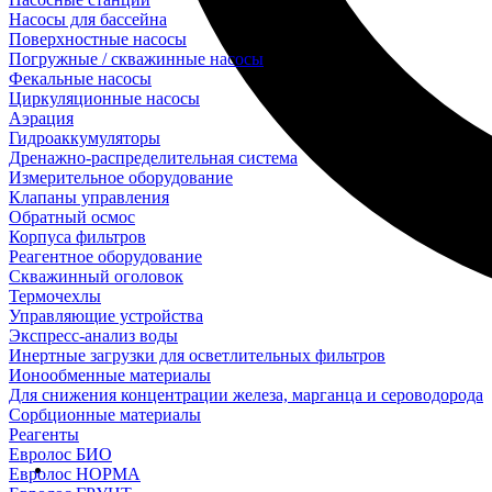
Насосы для бассейна
Поверхностные насосы
Погружные / скважинные насосы
Фекальные насосы
Циркуляционные насосы
Аэрация
Гидроаккумуляторы
Дренажно-распределительная система
Измерительное оборудование
Клапаны управления
Обратный осмос
Корпуса фильтров
Реагентное оборудование
Скважинный оголовок
Термочехлы
Управляющие устройства
Экспресс-анализ воды
Инертные загрузки для осветлительных фильтров
Ионообменные материалы
Для снижения концентрации железа, марганца и сероводорода
Сорбционные материалы
Реагенты
Евролос БИО
Евролос НОРМА