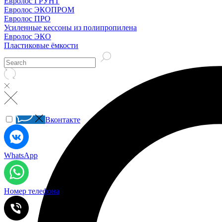
Евролос ГРУНТ
Евролос ЭКОПРОМ
Евролос ПРО
Усиленные кессоны из полипропилена
Евролос ЭКО
Пластиковые ёмкости
Вконтакте
WhatsApp
Номер телефона