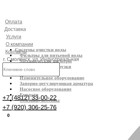
Оплата
Доставка
Услуги
О компании
Системы очистки воды
Контакты
Фильтры для питьевой воды
г. Смоленск, ул. Индустриальная
Механические фильтры
Фильтрующие загрузки
6
Реагенты
Изменительное оборудование
Каталог
Запорно-регулирующая арматура
Насосное оборудование
Емкости
+7 (4812) 33-00-22
Септики, кессоны
+7 (920) 306-25-76
0