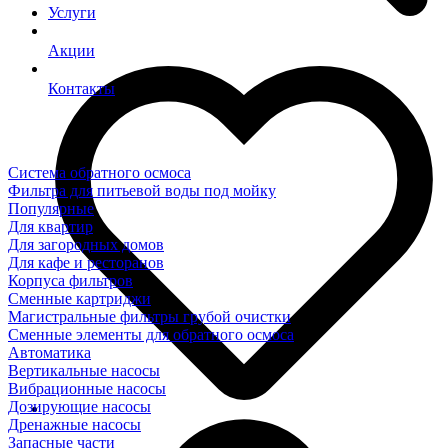
Услуги
Акции
Контакты
Система обратного осмоса
Фильтра для питьевой воды под мойку
Популярные
Для квартир
Для загородных домов
Для кафе и ресторанов
Корпуса фильтров
Сменные картриджи
Магистральные фильтры грубой очистки
Сменные элементы для обратного осмоса
Автоматика
Вертикальные насосы
Вибрационные насосы
Дозирующие насосы
Дренажные насосы
Запасные части