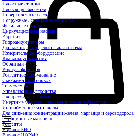
Насосные станции
Насосы для бассейна
Поверхностные насосы
Погружные / скважинные насосы
Фекальные насосы
Циркуляционные насосы
Аэрация
Гидроаккумуляторы
Дренажно-распределительная система
Измерительное оборудование
Клапаны управления
Обратный осмос
Корпуса фильтров
Реагентное оборудование
Скважинный оголовок
Термочехлы
Управляющие устройства
Экспресс-анализ воды
Инертные загрузки для осветлительных фильтров
Ионообменные материалы
Для снижения концентрации железа, марганца и сероводорода
Сорбционные материалы
Реагенты
Евролос БИО
Евролос НОРМА