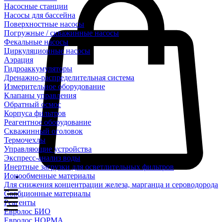
Насосные станции
Насосы для бассейна
Поверхностные насосы
Погружные / скважинные насосы
Фекальные насосы
Циркуляционные насосы
Аэрация
Гидроаккумуляторы
Дренажно-распределительная система
Измерительное оборудование
Клапаны управления
Обратный осмос
Корпуса фильтров
Реагентное оборудование
Скважинный оголовок
Термочехлы
Управляющие устройства
Экспресс-анализ воды
Инертные загрузки для осветлительных фильтров
Ионообменные материалы
Для снижения концентрации железа, марганца и сероводорода
Сорбционные материалы
Реагенты
Евролос БИО
Евролос НОРМА