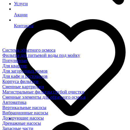
Услуги
Акции
Контакты
Система обратного осмоса
Фильтра для питьевой воды под мойку
Популярные
Для квартир
Для загородных домов
Для кафе и ресторанов
Корпуса фильтров
Сменные картриджи
Магистральные фильтры грубой очистки
Сменные элементы для обратного осмоса
Автоматика
Вертикальные насосы
Вибрационные насосы
Дозирующие насосы
Дренажные насосы
Запасные части