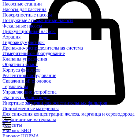
Насосные станции
Насосы для бассейна
Поверхностные насосы
Погружные / скважинные насосы
Фекальные насосы
Циркуляционные насосы
Аэрация
Гидроаккумуляторы
Дренажно-распределительная система
Измерительное оборудование
Клапаны управления
Обратный осмос
Корпуса фильтров
Реагентное оборудование
Скважинный оголовок
Термочехлы
Управляющие устройства
Экспресс-анализ воды
Инертные загрузки для осветлительных фильтров
Ионообменные материалы
Для снижения концентрации железа, марганца и сероводорода
Сорбционные материалы
Реагенты
Евролос БИО
Евролос НОРМА