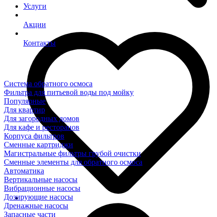
Услуги
Акции
Контакты
Система обратного осмоса
Фильтра для питьевой воды под мойку
Популярные
Для квартир
Для загородных домов
Для кафе и ресторанов
Корпуса фильтров
Сменные картриджи
Магистральные фильтры грубой очистки
Сменные элементы для обратного осмоса
Автоматика
Вертикальные насосы
Вибрационные насосы
Дозирующие насосы
Дренажные насосы
Запасные части