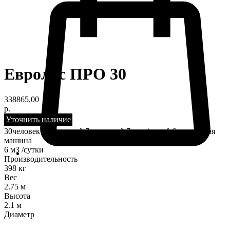
Евролос ПРО 30
338865,00
р.
Уточнить наличие
30человекᕁ 15крановᕁ 7туалетовᕁ 7душ./ваннᕁ 6стиральная
машина
6 м3 /сутки
Производительность
398 кг
Вес
2.75 м
Высота
2.1 м
Диаметр