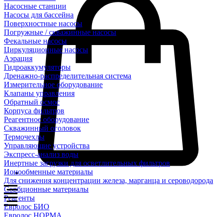
Насосные станции
Насосы для бассейна
Поверхностные насосы
Погружные / скважинные насосы
Фекальные насосы
Циркуляционные насосы
Аэрация
Гидроаккумуляторы
Дренажно-распределительная система
Измерительное оборудование
Клапаны управления
Обратный осмос
Корпуса фильтров
Реагентное оборудование
Скважинный оголовок
Термочехлы
Управляющие устройства
Экспресс-анализ воды
Инертные загрузки для осветлительных фильтров
Ионообменные материалы
Для снижения концентрации железа, марганца и сероводорода
Сорбционные материалы
Реагенты
Евролос БИО
Евролос НОРМА