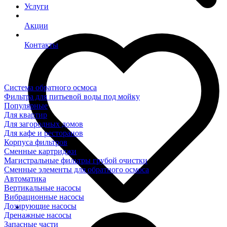
Услуги
Акции
Контакты
Система обратного осмоса
Фильтра для питьевой воды под мойку
Популярные
Для квартир
Для загородных домов
Для кафе и ресторанов
Корпуса фильтров
Сменные картриджи
Магистральные фильтры грубой очистки
Сменные элементы для обратного осмоса
Автоматика
Вертикальные насосы
Вибрационные насосы
Дозирующие насосы
Дренажные насосы
Запасные части