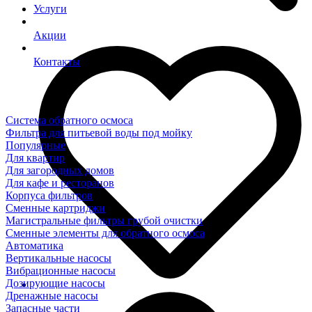
Услуги
Акции
Контакты
Система обратного осмоса
Фильтра для питьевой воды под мойку
Популярные
Для квартир
Для загородных домов
Для кафе и ресторанов
Корпуса фильтров
Сменные картриджи
Магистральные фильтры грубой очистки
Сменные элементы для обратного осмоса
Автоматика
Вертикальные насосы
Вибрационные насосы
Дозирующие насосы
Дренажные насосы
Запасные части