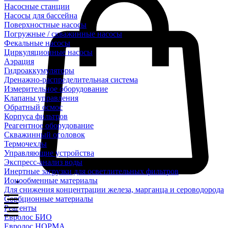
Насосные станции
Насосы для бассейна
Поверхностные насосы
Погружные / скважинные насосы
Фекальные насосы
Циркуляционные насосы
Аэрация
Гидроаккумуляторы
Дренажно-распределительная система
Измерительное оборудование
Клапаны управления
Обратный осмос
Корпуса фильтров
Реагентное оборудование
Скважинный оголовок
Термочехлы
Управляющие устройства
Экспресс-анализ воды
Инертные загрузки для осветлительных фильтров
Ионообменные материалы
Для снижения концентрации железа, марганца и сероводорода
Сорбционные материалы
Реагенты
Евролос БИО
Евролос НОРМА