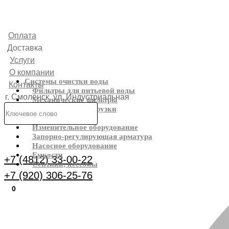
Оплата
Доставка
Услуги
О компании
Системы очистки воды
Контакты
Фильтры для питьевой воды
г. Смоленск, ул. Индустриальная
Механические фильтры
Фильтрующие загрузки
6
Реагенты
Изменительное оборудование
Каталог
Запорно-регулирующая арматура
Насосное оборудование
Емкости
+7 (4812) 33-00-22
Септики, кессоны
+7 (920) 306-25-76
0