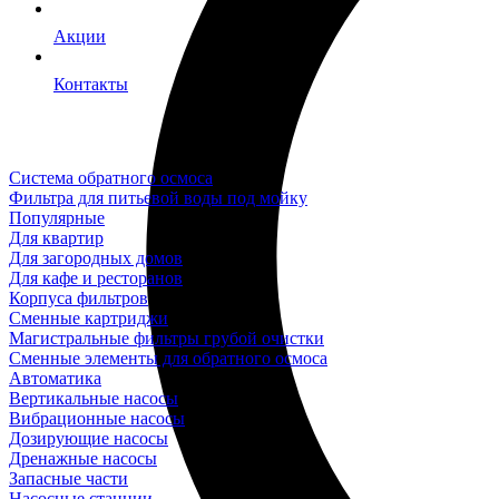
Акции
Контакты
Система обратного осмоса
Фильтра для питьевой воды под мойку
Популярные
Для квартир
Для загородных домов
Для кафе и ресторанов
Корпуса фильтров
Сменные картриджи
Магистральные фильтры грубой очистки
Сменные элементы для обратного осмоса
Автоматика
Вертикальные насосы
Вибрационные насосы
Дозирующие насосы
Дренажные насосы
Запасные части
Насосные станции