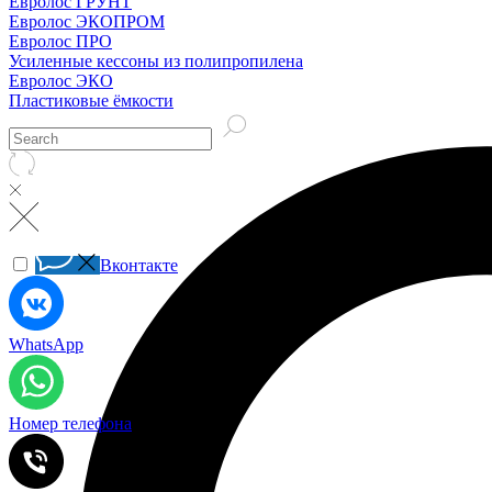
Евролос ГРУНТ
Евролос ЭКОПРОМ
Евролос ПРО
Усиленные кессоны из полипропилена
Евролос ЭКО
Пластиковые ёмкости
Вконтакте
WhatsApp
Номер телефона