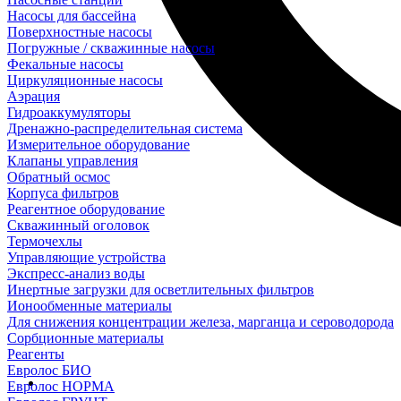
Насосы для бассейна
Поверхностные насосы
Погружные / скважинные насосы
Фекальные насосы
Циркуляционные насосы
Аэрация
Гидроаккумуляторы
Дренажно-распределительная система
Измерительное оборудование
Клапаны управления
Обратный осмос
Корпуса фильтров
Реагентное оборудование
Скважинный оголовок
Термочехлы
Управляющие устройства
Экспресс-анализ воды
Инертные загрузки для осветлительных фильтров
Ионообменные материалы
Для снижения концентрации железа, марганца и сероводорода
Сорбционные материалы
Реагенты
Евролос БИО
Евролос НОРМА