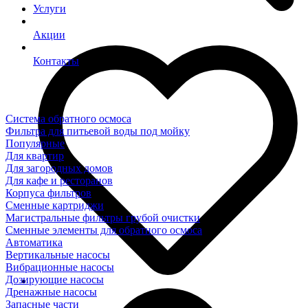
Услуги
Акции
Контакты
Система обратного осмоса
Фильтра для питьевой воды под мойку
Популярные
Для квартир
Для загородных домов
Для кафе и ресторанов
Корпуса фильтров
Сменные картриджи
Магистральные фильтры грубой очистки
Сменные элементы для обратного осмоса
Автоматика
Вертикальные насосы
Вибрационные насосы
Дозирующие насосы
Дренажные насосы
Запасные части