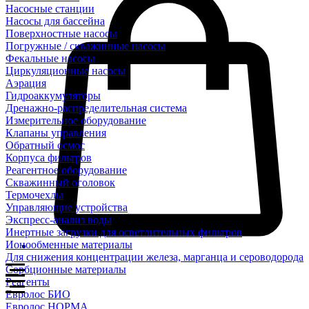
Насосные станции
Насосы для бассейна
Поверхностные насосы
Погружные / скважинные насосы
Фекальные насосы
Циркуляционные насосы
Аэрация
Гидроаккумуляторы
Дренажно-распределительная система
Измерительное оборудование
Клапаны управления
Обратный осмос
Корпуса фильтров
Реагентное оборудование
Скважинный оголовок
Термочехлы
Управляющие устройства
Экспресс-анализ воды
Инертные загрузки для осветлительных фильтров
Ионообменные материалы
Для снижения концентрации железа, марганца и сероводорода
Сорбционные материалы
Реагенты
Евролос БИО
Евролос НОРМА