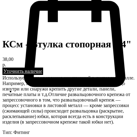
КСм - Втулка стопорная 1/4"
38,00
р.
Уточнить наличие
Используется для крепления конструкций в листовом металле.
Например, корпуса любого оборудования, к которым надо
изнутри или снаружи крепить другие детали, панели,
печатные платы и т.д.Отличие развальцовочного крепежа от
запрессовочного в том, что развальцовочный крепеж —
процесс установки в листовой металл — кроме запрессовки
(сжимающей силы) происходит развальцовка (раскрытие,
расклепывание) юбки, которая всегда есть в конструкции
изделия (в запрессовочном крепеже такой юбки нет).
Тип: Фитинг