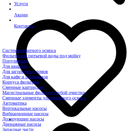
Услуги
Акции
Контакты
Система обратного осмоса
Фильтра для питьевой воды под мойку
Популярные
Для квартир
Для загородных домов
Для кафе и ресторанов
Корпуса фильтров
Сменные картриджи
Магистральные фильтры грубой очистки
Сменные элементы для обратного осмоса
Автоматика
Вертикальные насосы
Вибрационные насосы
Дозирующие насосы
Дренажные насосы
Запасные части