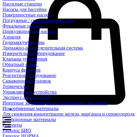
Насосные станции
Насосы для бассейна
Поверхностные насосы
Погружные / скважинные насосы
Фекальные насосы
Циркуляционные насосы
Аэрация
Гидроаккумуляторы
Дренажно-распределительная система
Измерительное оборудование
Клапаны управления
Обратный осмос
Корпуса фильтров
Реагентное оборудование
Скважинный оголовок
Термочехлы
Управляющие устройства
Экспресс-анализ воды
Инертные загрузки для осветлительных фильтров
Ионообменные материалы
Для снижения концентрации железа, марганца и сероводорода
Сорбционные материалы
Реагенты
Евролос БИО
Евролос НОРМА