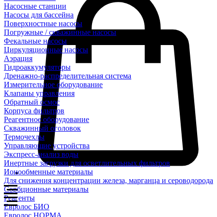
Насосные станции
Насосы для бассейна
Поверхностные насосы
Погружные / скважинные насосы
Фекальные насосы
Циркуляционные насосы
Аэрация
Гидроаккумуляторы
Дренажно-распределительная система
Измерительное оборудование
Клапаны управления
Обратный осмос
Корпуса фильтров
Реагентное оборудование
Скважинный оголовок
Термочехлы
Управляющие устройства
Экспресс-анализ воды
Инертные загрузки для осветлительных фильтров
Ионообменные материалы
Для снижения концентрации железа, марганца и сероводорода
Сорбционные материалы
Реагенты
Евролос БИО
Евролос НОРМА