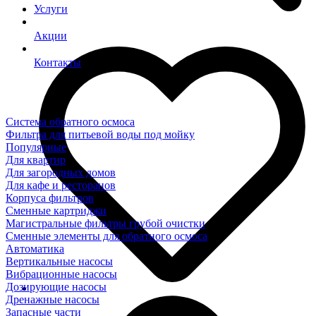
Услуги
Акции
Контакты
Система обратного осмоса
Фильтра для питьевой воды под мойку
Популярные
Для квартир
Для загородных домов
Для кафе и ресторанов
Корпуса фильтров
Сменные картриджи
Магистральные фильтры грубой очистки
Сменные элементы для обратного осмоса
Автоматика
Вертикальные насосы
Вибрационные насосы
Дозирующие насосы
Дренажные насосы
Запасные части