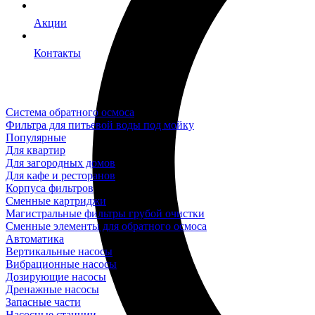
Акции
Контакты
Система обратного осмоса
Фильтра для питьевой воды под мойку
Популярные
Для квартир
Для загородных домов
Для кафе и ресторанов
Корпуса фильтров
Сменные картриджи
Магистральные фильтры грубой очистки
Сменные элементы для обратного осмоса
Автоматика
Вертикальные насосы
Вибрационные насосы
Дозирующие насосы
Дренажные насосы
Запасные части
Насосные станции