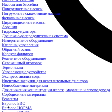
Насосы для бассейна
Поверхностные насосы
Погружные / скважинные насосы
Фекальные насосы
Циркуляционные насосы
Аэрация
Гидроаккумуляторы
Дренажно-распределительная система
Измерительное оборудование
Клапаны управления
Обратный осмос
Корпуса фильтров
Реагентное оборудование
Скважинный оголовок
Термочехлы
Управляющие устройства
Экспресс-анализ воды
Инертные загрузки для осветлительных фильтров
Ионообменные материалы
Для снижения концентрации железа, марганца и сероводорода
Сорбционные материалы
Реагенты
Евролос БИО
Евролос НОРМА