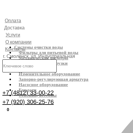
Оплата
Доставка
Услуги
О компании
Системы очистки воды
Контакты
Фильтры для питьевой воды
г. Смоленск, ул. Индустриальная
Механические фильтры
Фильтрующие загрузки
6
Реагенты
Изменительное оборудование
Каталог
Запорно-регулирующая арматура
Насосное оборудование
Емкости
+7 (4812) 33-00-22
Септики, кессоны
+7 (920) 306-25-76
0