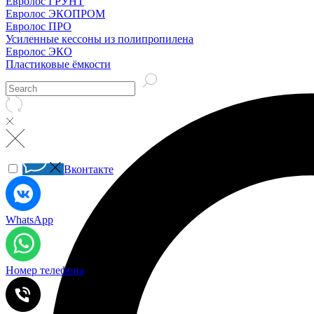
Евролос ГРУНТ
Евролос ЭКОПРОМ
Евролос ПРО
Усиленные кессоны из полипропилена
Евролос ЭКО
Пластиковые ёмкости
Вконтакте
WhatsApp
Номер телефона