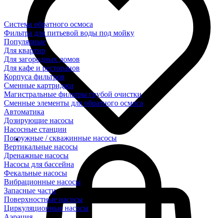
Система обратного осмоса
Фильтра для питьевой воды под мойку
Популярные
Для квартир
Для загородных домов
Для кафе и ресторанов
Корпуса фильтров
Сменные картриджи
Магистральные фильтры грубой очистки
Сменные элементы для обратного осмоса
Автоматика
Дозирующие насосы
Насосные станции
Погружные / скважинные насосы
Вертикальные насосы
Дренажные насосы
Насосы для бассейна
Фекальные насосы
Вибрационные насосы
Запасные части
Поверхностные насосы
Циркуляционные насосы
Аэрация