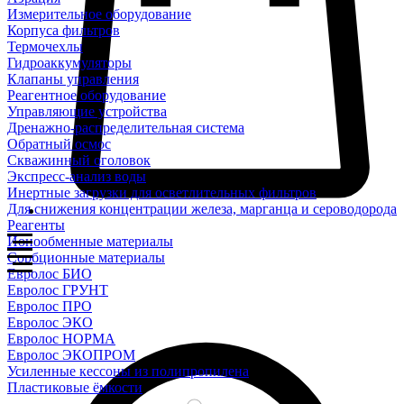
Измерительное оборудование
Корпуса фильтров
Термочехлы
Гидроаккумуляторы
Клапаны управления
Реагентное оборудование
Управляющие устройства
Дренажно-распределительная система
Обратный осмос
Скважинный оголовок
Экспресс-анализ воды
Инертные загрузки для осветлительных фильтров
Для снижения концентрации железа, марганца и сероводорода
Реагенты
Ионообменные материалы
Сорбционные материалы
Евролос БИО
Евролос ГРУНТ
Евролос ПРО
Евролос ЭКО
Евролос НОРМА
Евролос ЭКОПРОМ
Усиленные кессоны из полипропилена
Пластиковые ёмкости