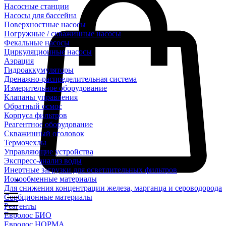
Насосные станции
Насосы для бассейна
Поверхностные насосы
Погружные / скважинные насосы
Фекальные насосы
Циркуляционные насосы
Аэрация
Гидроаккумуляторы
Дренажно-распределительная система
Измерительное оборудование
Клапаны управления
Обратный осмос
Корпуса фильтров
Реагентное оборудование
Скважинный оголовок
Термочехлы
Управляющие устройства
Экспресс-анализ воды
Инертные загрузки для осветлительных фильтров
Ионообменные материалы
Для снижения концентрации железа, марганца и сероводорода
Сорбционные материалы
Реагенты
Евролос БИО
Евролос НОРМА