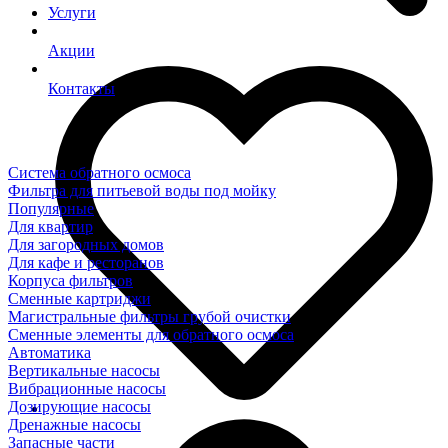
Услуги
Акции
Контакты
Система обратного осмоса
Фильтра для питьевой воды под мойку
Популярные
Для квартир
Для загородных домов
Для кафе и ресторанов
Корпуса фильтров
Сменные картриджи
Магистральные фильтры грубой очистки
Сменные элементы для обратного осмоса
Автоматика
Вертикальные насосы
Вибрационные насосы
Дозирующие насосы
Дренажные насосы
Запасные части