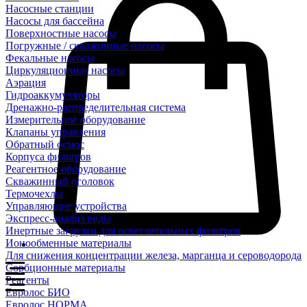
Насосные станции
Насосы для бассейна
Поверхностные насосы
Погружные / скважинные насосы
Фекальные насосы
Циркуляционные насосы
Аэрация
Гидроаккумуляторы
Дренажно-распределительная система
Измерительное оборудование
Клапаны управления
Обратный осмос
Корпуса фильтров
Реагентное оборудование
Скважинный оголовок
Термочехлы
Управляющие устройства
Экспресс-анализ воды
Инертные загрузки для осветлительных фильтров
Ионообменные материалы
Для снижения концентрации железа, марганца и сероводорода
Сорбционные материалы
Реагенты
Евролос БИО
Евролос НОРМА