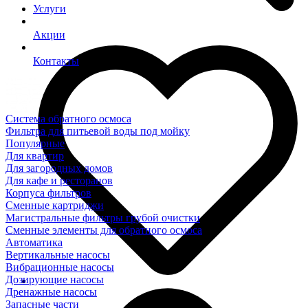
Услуги
Акции
Контакты
Система обратного осмоса
Фильтра для питьевой воды под мойку
Популярные
Для квартир
Для загородных домов
Для кафе и ресторанов
Корпуса фильтров
Сменные картриджи
Магистральные фильтры грубой очистки
Сменные элементы для обратного осмоса
Автоматика
Вертикальные насосы
Вибрационные насосы
Дозирующие насосы
Дренажные насосы
Запасные части