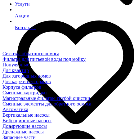
Услуги
Акции
Контакты
Система обратного осмоса
Фильтра для питьевой воды под мойку
Популярные
Для квартир
Для загородных домов
Для кафе и ресторанов
Корпуса фильтров
Сменные картриджи
Магистральные фильтры грубой очистки
Сменные элементы для обратного осмоса
Автоматика
Вертикальные насосы
Вибрационные насосы
Дозирующие насосы
Дренажные насосы
Запасные части