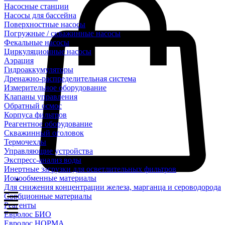
Насосные станции
Насосы для бассейна
Поверхностные насосы
Погружные / скважинные насосы
Фекальные насосы
Циркуляционные насосы
Аэрация
Гидроаккумуляторы
Дренажно-распределительная система
Измерительное оборудование
Клапаны управления
Обратный осмос
Корпуса фильтров
Реагентное оборудование
Скважинный оголовок
Термочехлы
Управляющие устройства
Экспресс-анализ воды
Инертные загрузки для осветлительных фильтров
Ионообменные материалы
Для снижения концентрации железа, марганца и сероводорода
Сорбционные материалы
Реагенты
Евролос БИО
Евролос НОРМА