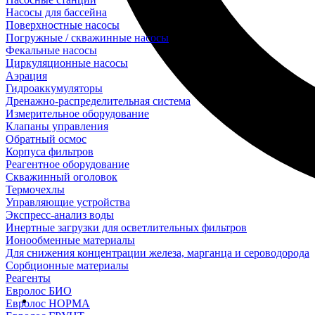
Насосы для бассейна
Поверхностные насосы
Погружные / скважинные насосы
Фекальные насосы
Циркуляционные насосы
Аэрация
Гидроаккумуляторы
Дренажно-распределительная система
Измерительное оборудование
Клапаны управления
Обратный осмос
Корпуса фильтров
Реагентное оборудование
Скважинный оголовок
Термочехлы
Управляющие устройства
Экспресс-анализ воды
Инертные загрузки для осветлительных фильтров
Ионообменные материалы
Для снижения концентрации железа, марганца и сероводорода
Сорбционные материалы
Реагенты
Евролос БИО
Евролос НОРМА