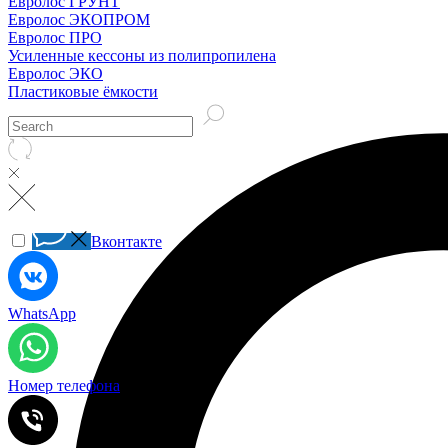
Евролос ГРУНТ
Евролос ЭКОПРОМ
Евролос ПРО
Усиленные кессоны из полипропилена
Евролос ЭКО
Пластиковые ёмкости
Вконтакте
WhatsApp
Номер телефона