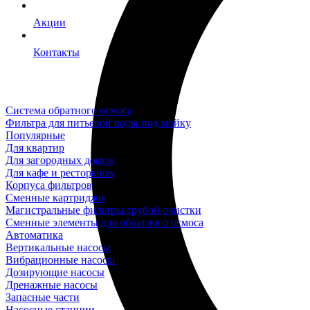
Акции
Контакты
Система обратного осмоса
Фильтра для питьевой воды под мойку
Популярные
Для квартир
Для загородных домов
Для кафе и ресторанов
Корпуса фильтров
Сменные картриджи
Магистральные фильтры грубой очистки
Сменные элементы для обратного осмоса
Автоматика
Вертикальные насосы
Вибрационные насосы
Дозирующие насосы
Дренажные насосы
Запасные части
Насосные станции