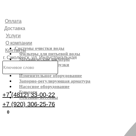
Оплата
Доставка
Услуги
О компании
Системы очистки воды
Контакты
Фильтры для питьевой воды
г. Смоленск, ул. Индустриальная
Механические фильтры
Фильтрующие загрузки
6
Реагенты
Изменительное оборудование
Каталог
Запорно-регулирующая арматура
Насосное оборудование
Емкости
+7 (4812) 33-00-22
Септики, кессоны
+7 (920) 306-25-76
0