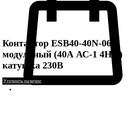
Контактор ESB40-40N-06
модульный (40А АС-1 4НО)
катушка 230В
Уточнить наличие