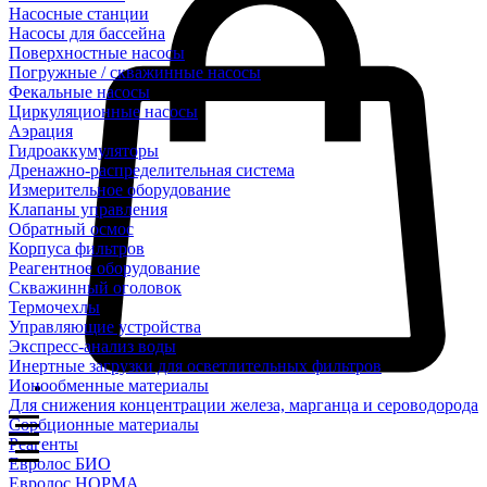
Насосные станции
Насосы для бассейна
Поверхностные насосы
Погружные / скважинные насосы
Фекальные насосы
Циркуляционные насосы
Аэрация
Гидроаккумуляторы
Дренажно-распределительная система
Измерительное оборудование
Клапаны управления
Обратный осмос
Корпуса фильтров
Реагентное оборудование
Скважинный оголовок
Термочехлы
Управляющие устройства
Экспресс-анализ воды
Инертные загрузки для осветлительных фильтров
Ионообменные материалы
Для снижения концентрации железа, марганца и сероводорода
Сорбционные материалы
Реагенты
Евролос БИО
Евролос НОРМА