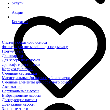
Услуги
Акции
Контакты
Система обратного осмоса
Фильтра для питьевой воды под мойку
Популярные
Для квартир
Для загородных домов
Для кафе и ресторанов
Корпуса фильтров
Сменные картриджи
Магистральные фильтры грубой очистки
Сменные элементы для обратного осмоса
Автоматика
Вертикальные насосы
Вибрационные насосы
Дозирующие насосы
Дренажные насосы
Запасные части